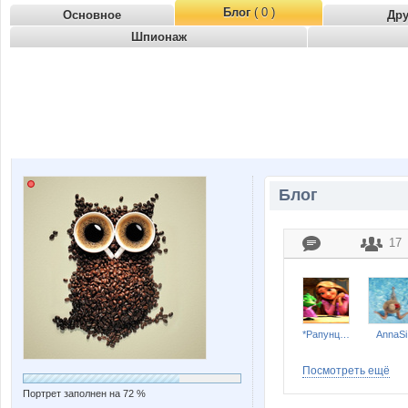
Блог
( 0 )
Основное
Др
Шпионаж
Блог
17
*Рапунцель*
AnnaSi
Посмотреть ещё
Портрет заполнен на 72 %