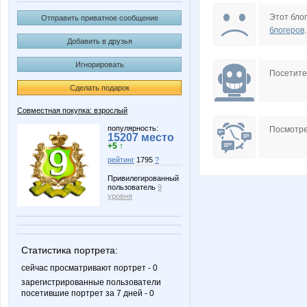
Platina
T@mari
Этот блог
Отправить приватное сообщение
блогеров
.
Добавить в друзья
Игнорировать
lu*cky
ludmila-
Посетит
Сделать подарок
Совместная покупка: взрослый
Алешенька
Алиса Селезнё
популярность:
Посмотре
15207 место
+5 ↑
рейтинг
1795
?
Привилегированный
пользователь
9
Лия2606
М@рус
уровня
Статистика портрета:
СУМКИ
Тёплы
сейчас просматривают портрет - 0
зарегистрированные пользователи
посетившие портрет за 7 дней - 0